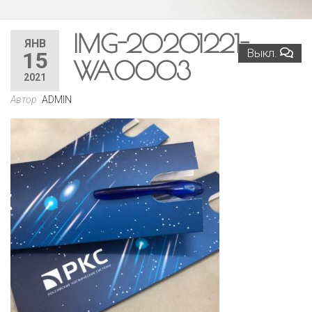
IMG-20201221-
ЯНВ
Выкл.
15
WA0003
2021
Автор
ADMIN