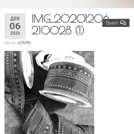
IMG_20201206_
ДЕК
Выкл.
06
210028 (1)
2020
Автор
ADMIN