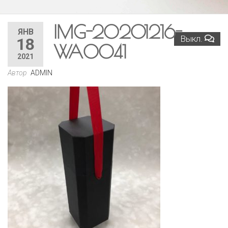
IMG-20201216-
ЯНВ
Выкл.
18
WA0041
2021
Автор
ADMIN