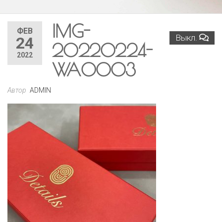
IMG-
ФЕВ
Выкл.
24
20220224-
2022
WA0003
Автор
ADMIN