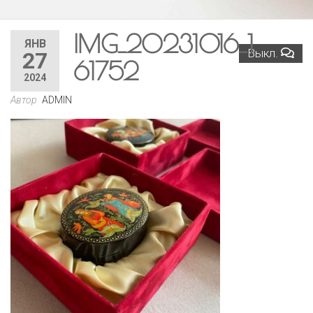
IMG_20231016_1
ЯНВ
Выкл.
27
61752
2024
Автор
ADMIN