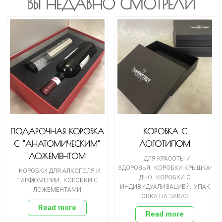
ВЫ НЕДАВНО СМОТРЕЛИ
ПОДАРОЧНАЯ КОРОБКА
КОРОБКА С
С “АНАТОМИЧЕСКИМ”
ЛОГОТИПОМ
ЛОЖЕМЕНТОМ
ДЛЯ КРАСОТЫ И
ЗДОРОВЬЯ
,
КОРОБКИ КРЫШКА-
КОРОБКИ ДЛЯ АЛКОГОЛЯ И
ДНО
,
КОРОБКИ С
ПАРФЮМЕРИИ
,
КОРОБКИ С
ИНДИВИДУАЛИЗАЦИЕЙ
,
УПАК
ЛОЖЕМЕНТАМИ
ОВКА НА ЗАКАЗ
Read more
Read more