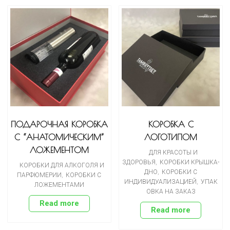
ПОДАРОЧНАЯ КОРОБКА
КОРОБКА С
С “АНАТОМИЧЕСКИМ”
ЛОГОТИПОМ
ЛОЖЕМЕНТОМ
ДЛЯ КРАСОТЫ И
ЗДОРОВЬЯ
,
КОРОБКИ КРЫШКА-
КОРОБКИ ДЛЯ АЛКОГОЛЯ И
ДНО
,
КОРОБКИ С
ПАРФЮМЕРИИ
,
КОРОБКИ С
ИНДИВИДУАЛИЗАЦИЕЙ
,
УПАК
ЛОЖЕМЕНТАМИ
ОВКА НА ЗАКАЗ
Read more
Read more