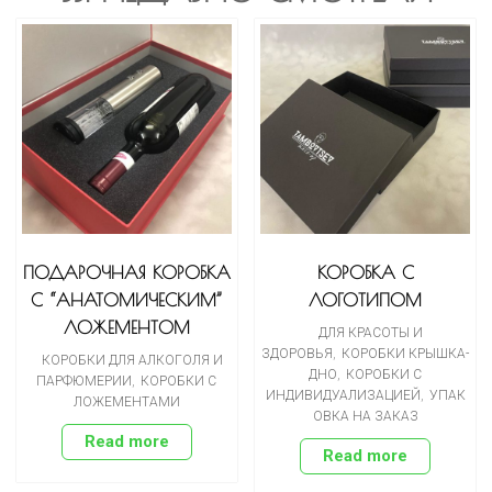
ПОДАРОЧНАЯ КОРОБКА
КОРОБКА С
С “АНАТОМИЧЕСКИМ”
ЛОГОТИПОМ
ЛОЖЕМЕНТОМ
ДЛЯ КРАСОТЫ И
ЗДОРОВЬЯ
,
КОРОБКИ КРЫШКА-
КОРОБКИ ДЛЯ АЛКОГОЛЯ И
ДНО
,
КОРОБКИ С
ПАРФЮМЕРИИ
,
КОРОБКИ С
ИНДИВИДУАЛИЗАЦИЕЙ
,
УПАК
ЛОЖЕМЕНТАМИ
ОВКА НА ЗАКАЗ
Read more
Read more