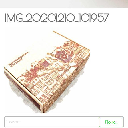
IMG_20201210_101957